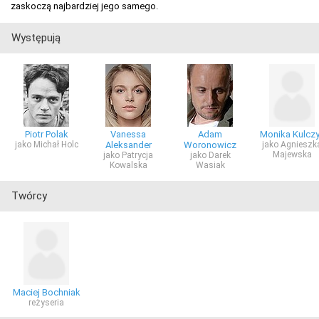
zaskoczą najbardziej jego samego.
Występują
Piotr Polak
Vanessa
Adam
Monika Kulcz
jako Michał Holc
Aleksander
Woronowicz
jako Agnieszk
Majewska
jako Patrycja
jako Darek
Kowalska
Wasiak
Twórcy
Maciej Bochniak
reżyseria