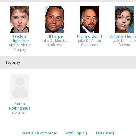
Freddie
Hill Harper
Richard Schiff
Antonia Thom
Highmore
jako Dr. Marcus
jako Dr. Aaron
jako Dr. Claire
Andrews
Glassman
Browne
jako Dr. Shaun
Murphy
Twórcy
Aaron
Rottinghaus
reżyseria
Wersja na komputer
Wyślij opinię
Lista stacji