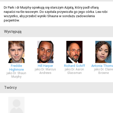
Dr Park i dr Murphy opiekują się starszym Azjatą, który padł ofiarą
napaści na tle rasowym. Do szpitala przywiozła go jego córka. Lea robi
wszystko, aby przebić wyniki Shauna w sondażu zadowolenia
pacjentów.
Występują
Freddie
Hill Harper
Richard Schiff
Antonia Thom
Highmore
jako Dr. Marcus
jako Dr. Aaron
jako Dr. Claire
Andrews
Glassman
Browne
jako Dr. Shaun
Murphy
Twórcy