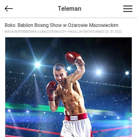
Teleman
Boks: Babilon Boxing Show w Ożarowie Mazowieckim
WAGA SUPERŚREDNIA: ŁUKASZ STANIOCH - HADILLAH MOHOUMADI 25.03.2022