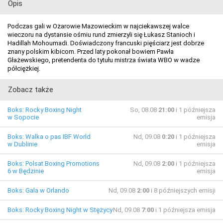
Opis
Podczas gali w Ożarowie Mazowieckim w najciekawszej walce
wieczoru na dystansie ośmiu rund zmierzyli się Łukasz Stanioch i
Hadillah Mohoumadi. Doświadczony francuski pięściarz jest dobrze
znany polskim kibicom. Przed laty pokonał bowiem Pawła
Głażewskiego, pretendenta do tytułu mistrza świata WBO w wadze
półciężkiej.
Zobacz także
Boks: Rocky Boxing Night
So, 08.08
21:00
i 1 późniejsza
w Sopocie
emisja
Boks: Walka o pas IBF World
Nd, 09.08
0:20
i 1 późniejsza
w Dublinie
emisja
Boks: Polsat Boxing Promotions
Nd, 09.08
2:00
i 1 późniejsza
6 w Będzinie
emisja
Boks: Gala w Orlando
Nd, 09.08
2:00
i 8 późniejszych emisji
Boks: Rocky Boxing Night w Stężycy
Nd, 09.08
7:00
i 1 późniejsza emisja