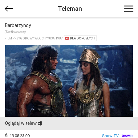
Teleman
Barbarzyńcy
(The Barbarians)
FILM PRZYGODOWY WŁOCHY/​USA 1987
DLA DOROSŁYCH
Oglądaj w telewizji
Śr 19.08 23:00
Show TV