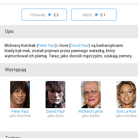
★
★
Filmweb:
5.3
IMDb:
5.1
Opis
Bliźniacy Kutchek (
Peter Paul
) i Gore (
David Paul
) są barbarzyńcami.
Kiedy byli mali, zostali pojmani przez pewnego watażkę, który
wymordował ich plemię. Teraz, jako dorośli mężczyźni, szukają zemsty.
Występują
Peter Paul
David Paul
Richard Lynch
Eva La Rue
jako Kutchek
jako Gore
jako Kadar
jako Ismene
Twórcy