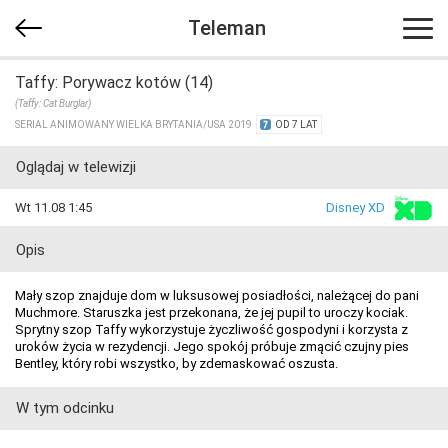
Teleman
Taffy: Porywacz kotów (14)
(Taffy: Cat Burglar)
SERIAL ANIMOWANY WIELKA BRYTANIA/​USA 2019
OD 7 LAT
Oglądaj w telewizji
Wt 11.08 1:45
Disney XD
Opis
Mały szop znajduje dom w luksusowej posiadłości, należącej do pani
Muchmore. Staruszka jest przekonana, że jej pupil to uroczy kociak.
Sprytny szop Taffy wykorzystuje życzliwość gospodyni i korzysta z
uroków życia w rezydencji. Jego spokój próbuje zmącić czujny pies
Bentley, który robi wszystko, by zdemaskować oszusta.
W tym odcinku