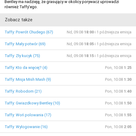
Bentley ma nadzieję, że grasujący w okolicy porywacz uprowadzi
również Taffy'ego.
Zobacz także
Taffy: Powrót Chudego (67)
Nd, 09.08
18:00
i 1 późniejsza emisja
Taffy: Mały potwór (69)
Nd, 09.08
18:05
i 1 późniejsza emisja
Taffy: Zły kucyk (75)
Nd, 09.08
18:15
i 1 późniejsza emisja
Taffy: Kto da więcej? (4)
Pon, 10.08
1:25
Taffy: Misja Mish Mash (9)
Pon, 10.08
1:30
Taffy: Robodom (21)
Pon, 10.08
1:40
Taffy: Gwiazdkowy Bentley (10)
Pon, 10.08
1:50
Taffy: Woń polowania (17)
Pon, 10.08
1:55
Taffy: Wylogowanie (16)
Pon, 10.08
2:05