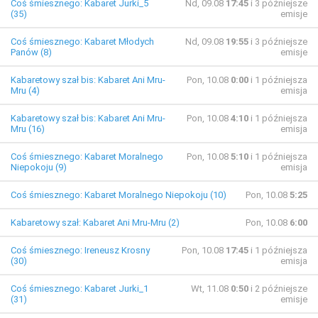
Coś śmiesznego: Kabaret Jurki_5
Nd, 09.08
17:45
i 3 późniejsze
(35)
emisje
Coś śmiesznego: Kabaret Młodych
Nd, 09.08
19:55
i 3 późniejsze
Panów (8)
emisje
Kabaretowy szał bis: Kabaret Ani Mru-
Pon, 10.08
0:00
i 1 późniejsza
Mru (4)
emisja
Kabaretowy szał bis: Kabaret Ani Mru-
Pon, 10.08
4:10
i 1 późniejsza
Mru (16)
emisja
Coś śmiesznego: Kabaret Moralnego
Pon, 10.08
5:10
i 1 późniejsza
Niepokoju (9)
emisja
Coś śmiesznego: Kabaret Moralnego Niepokoju (10)
Pon, 10.08
5:25
Kabaretowy szał: Kabaret Ani Mru-Mru (2)
Pon, 10.08
6:00
Coś śmiesznego: Ireneusz Krosny
Pon, 10.08
17:45
i 1 późniejsza
(30)
emisja
Coś śmiesznego: Kabaret Jurki_1
Wt, 11.08
0:50
i 2 późniejsze
(31)
emisje