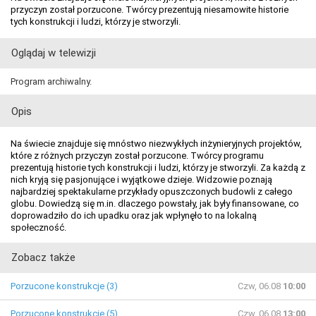
przyczyn został porzucone. Twórcy prezentują niesamowite historie
tych konstrukcji i ludzi, którzy je stworzyli.
Oglądaj w telewizji
Program archiwalny.
Opis
Na świecie znajduje się mnóstwo niezwykłych inżynieryjnych projektów,
które z różnych przyczyn został porzucone. Twórcy programu
prezentują historie tych konstrukcji i ludzi, którzy je stworzyli. Za każdą z
nich kryją się pasjonujące i wyjątkowe dzieje. Widzowie poznają
najbardziej spektakularne przykłady opuszczonych budowli z całego
globu. Dowiedzą się m.in. dlaczego powstały, jak były finansowane, co
doprowadziło do ich upadku oraz jak wpłynęło to na lokalną
społeczność.
Zobacz także
Porzucone konstrukcje (3)
Czw, 06.08
10:00
Porzucone konstrukcje (5)
Czw, 06.08
13:00