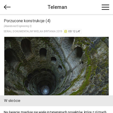
Teleman
Porzucone konstrukcje (4)
(Abandoned Engineering 3)
SERIAL DOKUMENTALNY WIELKA BRYTANIA 2019
OD 12 LAT
W skrócie
Na świecie znajduje się wiele inżynieryjnych projektów, które z różnych