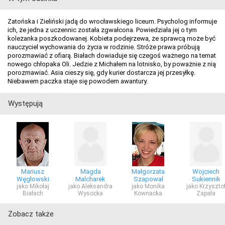
Zatońska i Zieliński jadą do wrocławskiego liceum. Psycholog informuje
ich, że jedna z uczennic została zgwałcona. Powiedziała jej o tym
koleżanka poszkodowanej. Kobieta podejrzewa, że sprawcą może być
nauczyciel wychowania do życia w rodzinie. Stróże prawa próbują
porozmawiać z ofiarą. Białach dowiaduje się czegoś ważnego na temat
nowego chłopaka Oli. Jedzie z Michałem na lotnisko, by poważnie z nią
porozmawiać. Asia cieszy się, gdy kurier dostarcza jej przesyłkę.
Niebawem paczka staje się powodem awantury.
Występują
Mariusz
Magda
Małgorzata
Wojciech
Węgłowski
Malcharek
Szapował
Sukiennik
jako Mikołaj
jako Aleksandra
jako Monika
jako Krzyszto
Białach
Wysocka
Kownacka
Zapała
Zobacz także