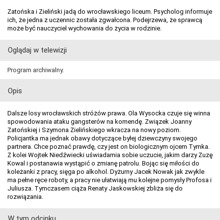
Zatońska i Zieliński jadą do wrocławskiego liceum. Psycholog informuje
ich, że jedna z uczennic została zgwałcona. Podejrzewa, że sprawcą
może być nauczyciel wychowania do życia w rodzinie.
Oglądaj w telewizji
Program archiwalny.
Opis
Dalsze losy wrocławskich stróżów prawa. Ola Wysocka czuje się winna
spowodowania ataku gangsterów na komendę. Związek Joanny
Zatońskiej i Szymona Zielińskiego wkracza na nowy poziom.
Policjantka ma jednak obawy dotyczące byłej dziewczyny swojego
partnera. Chce poznać prawdę, czy jest on biologicznym ojcem Tymka.
Z kolei Wojtek Niedźwiecki uświadamia sobie uczucie, jakim darzy Zuzę
Kowal i postanawia wystąpić o zmianę patrolu. Bojąc się miłości do
koleżanki z pracy, sięga po alkohol. Dyżurny Jacek Nowak jak zwykle
ma pełne ręce roboty, a pracy nie ułatwiają mu kolejne pomysły Profosa i
Juliusza. Tymczasem ciąża Renaty Jaskowskiej zbliża się do
rozwiązania.
W tym odcinku