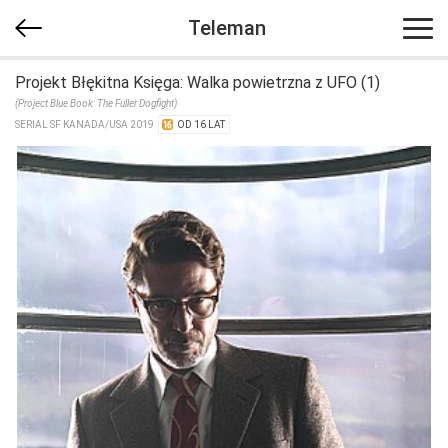
Teleman
Projekt Błękitna Księga: Walka powietrzna z UFO (1)
(Project Blue Book: The Fuller Dogfight)
SERIAL SF KANADA/​USA 2019
OD 16 LAT