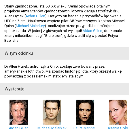
Stany Zjednoczone, lata 50. XX wieku. Serial opowiada o tajnym
projekcie Armii Stanów Zjednoczonych, którym kieruje astrofizyk dr J.
Allen Hynek (
Aidan Gillen
). Dotyczy on badania przypadków lądowania
UFO na Ziemi. Naukowca wspiera pilot Sił Powietrznych, kapitan Michael
Quinn (
Michael Malarkey
). Analizując różne przypadki, natrafiają na
spisek rządu. W jednej z głównych ról wystąpił
Aidan Gillen
, doskonale
znany miłośnikom sagi "Gra o tron", gdzie wcielił się w postać Petyra
Baelisha.
W tym odcinku
Dr Allen Hynek, astrofizyk z Ohio, zostaje zwerbowany przez
amerykańskie lotnictwo. Ma zbadać historię pilota, który przeżył walkę
powietrzną z pozaziemskim statkiem latającym.
Występują
Aidan Gillen
Michael Malarkey
Laura Mennell
Ksenia Solo