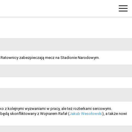
i. Ratownicy zabezpieczają mecz na Stadionie Narodowym.
lko z kolejnymi wyzwaniami w pracy, ale też rozterkami sercowymi.
 będą skonfliktowany z Wojnarem Rafał (
Jakub Wesołowski
), a także nowi