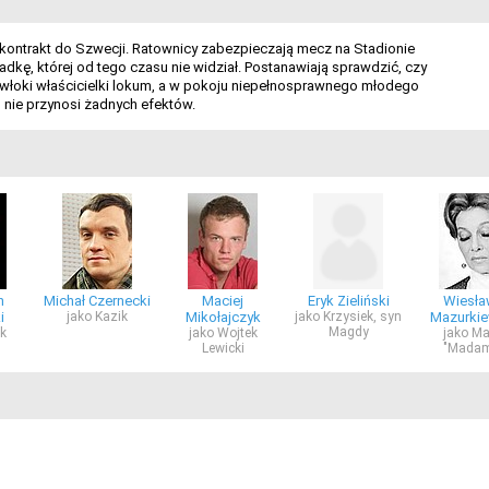
 kontrakt do Szwecji. Ratownicy zabezpieczają mecz na Stadionie
kę, której od tego czasu nie widział. Postanawiają sprawdzić, czy
 zwłoki właścicielki lokum, a w pokoju niepełnosprawnego młodego
 nie przynosi żadnych efektów.
n
Michał Czernecki
Maciej
Eryk Zieliński
Wiesła
i
jako Kazik
Mikołajczyk
jako Krzysiek, syn
Mazurkie
Magdy
ek
jako Wojtek
jako Ma
Lewicki
"Madam