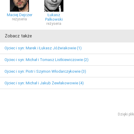
Maciej Dejczer
Łukasz
reżyseria
Palkowski
reżyseria
Zobacz także
Ojciec i syn: Marek i Łukasz Jóźwiakowie (1)
Ojciec i syn: Michał i Tomasz Listkiewiczowie (2)
Ojciec i syn: Piotr i Szymon Włodarczykowie (3)
Ojciec i syn: Michał i Jakub Żewłakowowie (4)
Dzięki pl