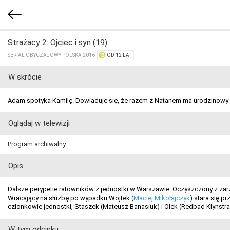
Strażacy 2: Ojciec i syn (19)
SERIAL OBYCZAJOWY POLSKA 2016
OD 12 LAT
W skrócie
Adam spotyka Kamilę. Dowiaduje się, że razem z Natanem ma urodzinowy 
Oglądaj w telewizji
Program archiwalny.
Opis
Dalsze perypetie ratowników z jednostki w Warszawie. Oczyszczony z zar
Wracający na służbę po wypadku Wojtek (
Maciej Mikołajczyk
) stara się 
członkowie jednostki, Staszek (Mateusz Banasiuk) i Olek (Redbad Klynstra
W tym odcinku