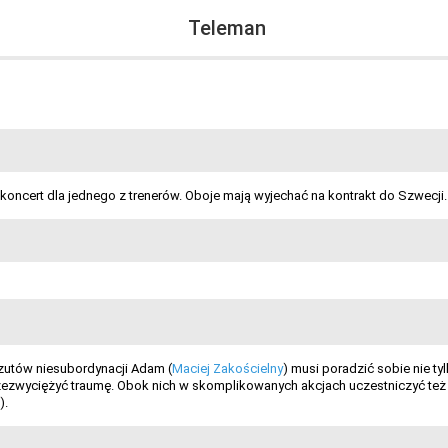
Teleman
koncert dla jednego z trenerów. Oboje mają wyjechać na kontrakt do Szwecj
zutów niesubordynacji Adam (
Maciej Zakościelny
) musi poradzić sobie nie ty
przezwyciężyć traumę. Obok nich w skomplikowanych akcjach uczestniczyć też
).