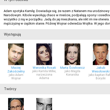
Adam spotyka Kamilę. Dowiaduje się, że razem z Natanem ma urodzinowy k
Narodowym. Kibole wywołują chaos w mieście, podpalają opony i osiedlowy
wszystko z nią w porządku. Jadą do jej mieszkania, ale nikt im nie otwi
mężczyznę w ciężkim stanie. Później Wojnar odwiedza Wojtka. W jego dom
Występują
Maciej
Weronika Rosati
Marta Ścisłowicz
Jakub
Zakościelny
jako Kamila Milke,
jako Magda
Wesołowski
narzeczona
Konarska
jako Adam
jako kapitan Ra
Adama
Wojnar
Borycki
Twórcy