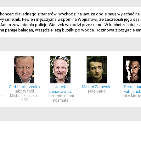
oncert dla jednego z trenerów. Wychodzi na jaw, że oboje mają wyjechać na
 śmietnik. Pewien mężczyzna wspomina Wojnarowi, że zaczepiali jego sąsiad
era. Adam zawiadamia policję. Staszek wchodzi przez okno. W kuchni znajduje
u panuje bałagan, wszędzie leżą butelki po wódce. Rozmowa z przyjacielem
Olaf Lubaszenko
Jacek
Michał Żurawski
Sebastia
jako Witold
Lenartowicz
jako Dario
Fabijańsk
Michalak, prezes
fał
jako komendant
jako Maci
OSP
Kosmala