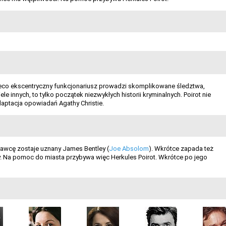
n nieco ekscentryczny funkcjonariusz prowadzi skomplikowane śledztwa,
nnych, to tylko początek niezwykłych historii kryminalnych. Poirot nie
daptacja opowiadań Agathy Christie.
rawcę zostaje uznany James Bentley (
Joe Absolom
). Wkrótce zapada też
dzy. Na pomoc do miasta przybywa więc Herkules Poirot. Wkrótce po jego