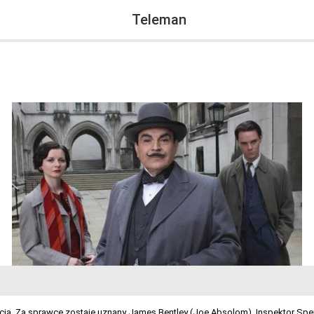
Teleman
ią. Za sprawcę zostaje uznany James Bentley (Joe Absolom). Inspektor Spe