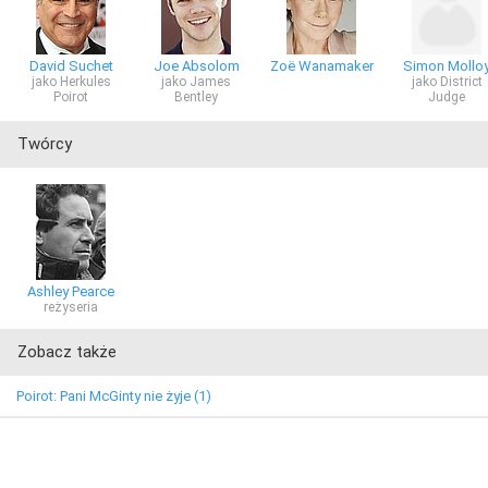
David Suchet
Joe Absolom
Zoë Wanamaker
Simon Mollo
jako Herkules
jako James
jako District
Poirot
Bentley
Judge
Twórcy
Ashley Pearce
reżyseria
Zobacz także
Poirot: Pani McGinty nie żyje (1)