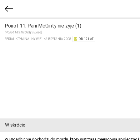
Poirot 11: Pani McGinty nie żyje (1)
(Poirot: Mrs McGinty's Dead)
SERIAL KRYMINALNY WIELKA BRYTANIA 2008
OD 12 LAT
W skrócie
W Broadhinnie dochodzi do mordu, który wstrząsa miejscową społecznośc