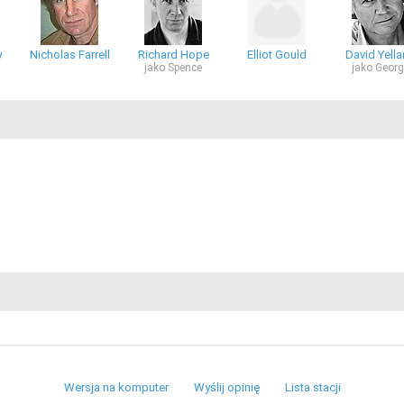
y
Nicholas Farrell
Richard Hope
Elliot Gould
David Yell
jako Spence
jako Geor
Wersja na komputer
Wyślij opinię
Lista stacji