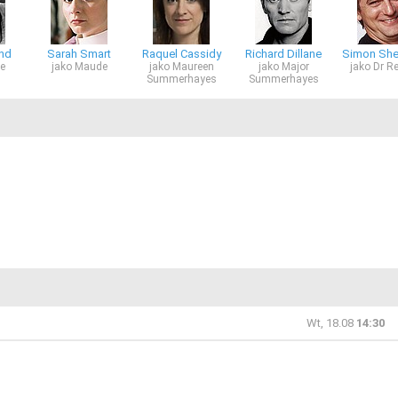
and
Sarah Smart
Raquel Cassidy
Richard Dillane
Simon She
ge
jako Maude
jako Maureen
jako Major
jako Dr Re
Summerhayes
Summerhayes
Wt, 18.08
14:30