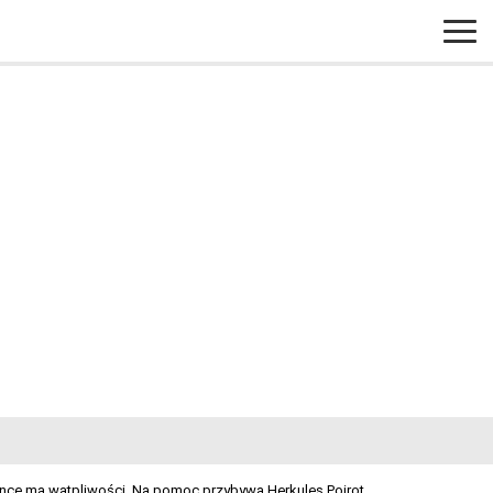
nce ma wątpliwości. Na pomoc przybywa Herkules Poirot.