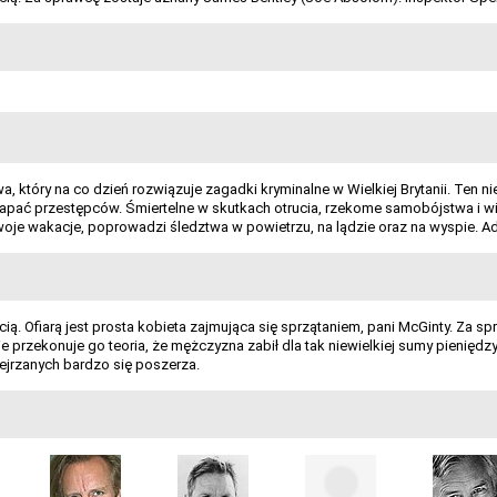
wa, który na co dzień rozwiązuje zagadki kryminalne w Wielkiej Brytanii. Te
ć przestępców. Śmiertelne w skutkach otrucia, rzekome samobójstwa i wiele i
woje wakacje, poprowadzi śledztwa w powietrzu, na lądzie oraz na wyspie. A
. Ofiarą jest prosta kobieta zajmująca się sprzątaniem, pani McGinty. Za sp
ie przekonuje go teoria, że mężczyzna zabił dla tak niewielkiej sumy pienię
ejrzanych bardzo się poszerza.