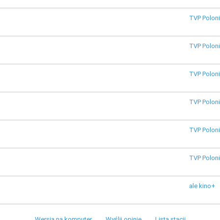
TVP Polon
TVP Polon
TVP Polon
TVP Polon
TVP Polon
TVP Polon
ale kino+
Wersja na komputer
Wyślij opinię
Lista stacji