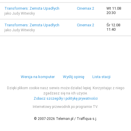
Transformers: Zemsta Upadłych
Cinemax 2
Wt 11.08
20:30
jako Judy Witwicky
Transformers: Zemsta Upadłych
Cinemax 2
Śr 12.08
11:40
jako Judy Witwicky
Wersja na komputer
Wyślij opinię
Lista stacji
Dzięki plikom cookie nasz serwis może działać lepiej. Korzystając z niego
zgadzasz się na ich użycie.
Zobacz szczegóły i politykę prywatności
Internetowy przewodnik po programie TV.
© 2007-2026 Teleman.pl / Traffiqua s.j.