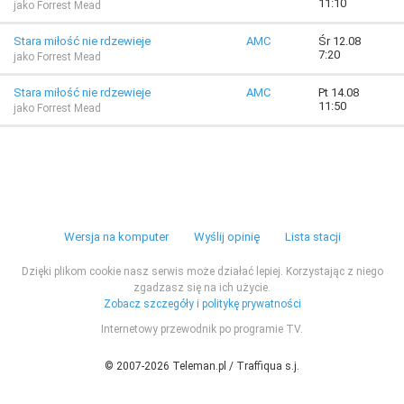
11:10
jako Forrest Mead
Stara miłość nie rdzewieje
AMC
Śr 12.08
7:20
jako Forrest Mead
Stara miłość nie rdzewieje
AMC
Pt 14.08
11:50
jako Forrest Mead
Wersja na komputer
Wyślij opinię
Lista stacji
Dzięki plikom cookie nasz serwis może działać lepiej. Korzystając z niego
zgadzasz się na ich użycie.
Zobacz szczegóły i politykę prywatności
Internetowy przewodnik po programie TV.
© 2007-2026 Teleman.pl / Traffiqua s.j.