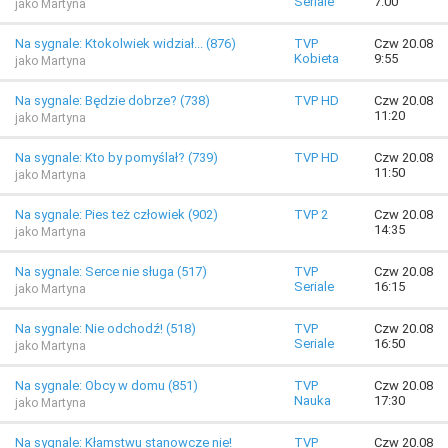
Seriale
7:00
jako Martyna
Na sygnale: Ktokolwiek widział... (876)
TVP
Czw 20.08
Kobieta
9:55
jako Martyna
Na sygnale: Będzie dobrze? (738)
TVP HD
Czw 20.08
11:20
jako Martyna
Na sygnale: Kto by pomyślał? (739)
TVP HD
Czw 20.08
11:50
jako Martyna
Na sygnale: Pies też człowiek (902)
TVP 2
Czw 20.08
14:35
jako Martyna
Na sygnale: Serce nie sługa (517)
TVP
Czw 20.08
Seriale
16:15
jako Martyna
Na sygnale: Nie odchodź! (518)
TVP
Czw 20.08
Seriale
16:50
jako Martyna
Na sygnale: Obcy w domu (851)
TVP
Czw 20.08
Nauka
17:30
jako Martyna
Na sygnale: Kłamstwu stanowcze nie!
TVP
Czw 20.08