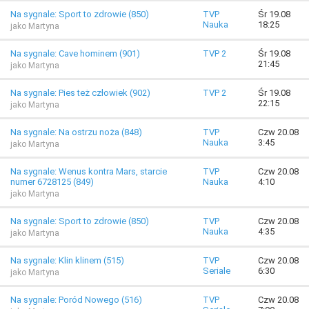
Na sygnale: Sport to zdrowie (850)
TVP
Śr 19.08
Nauka
18:25
jako Martyna
Na sygnale: Cave hominem (901)
TVP 2
Śr 19.08
21:45
jako Martyna
Na sygnale: Pies też człowiek (902)
TVP 2
Śr 19.08
22:15
jako Martyna
Na sygnale: Na ostrzu noża (848)
TVP
Czw 20.08
Nauka
3:45
jako Martyna
Na sygnale: Wenus kontra Mars, starcie
TVP
Czw 20.08
numer 6728125 (849)
Nauka
4:10
jako Martyna
Na sygnale: Sport to zdrowie (850)
TVP
Czw 20.08
Nauka
4:35
jako Martyna
Na sygnale: Klin klinem (515)
TVP
Czw 20.08
Seriale
6:30
jako Martyna
Na sygnale: Poród Nowego (516)
TVP
Czw 20.08