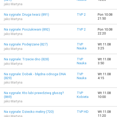
jako Martyna
Na sygnale: Druga twarz (891)
TVP 2
Pon 10.08
21:50
jako Martyna
Na sygnale: Poszukiwani (892)
TVP 2
Pon 10.08
22:20
jako Martyna
Na sygnale: Podejrzane (827)
TVP
Wt 11.08
Nauka
3:25
jako Martyna
Na sygnale: Trzecie dno (828)
TVP
Wt 11.08
Nauka
3:50
jako Martyna
Na sygnale: Dobek - błędna odnoga DNA
TVP
Wt 11.08
(829)
Nauka
4:15
jako Martyna
Na sygnale: Kto lubi prawdziwą głuszę?
TVP
Wt 11.08
(869)
Kobieta
10:00
jako Martyna
Na sygnale: Dziecko meliny (720)
TVP HD
Wt 11.08
11:20
jako Martyna