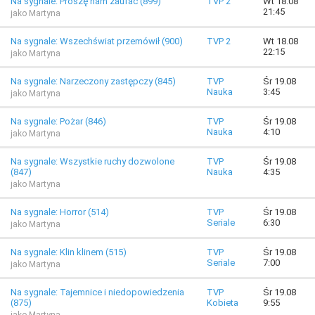
Na sygnale: Proszę nam zaufać (899)
TVP 2
Wt 18.08
21:45
jako Martyna
Na sygnale: Wszechświat przemówił (900)
TVP 2
Wt 18.08
22:15
jako Martyna
Na sygnale: Narzeczony zastępczy (845)
TVP
Śr 19.08
Nauka
3:45
jako Martyna
Na sygnale: Pożar (846)
TVP
Śr 19.08
Nauka
4:10
jako Martyna
Na sygnale: Wszystkie ruchy dozwolone
TVP
Śr 19.08
(847)
Nauka
4:35
jako Martyna
Na sygnale: Horror (514)
TVP
Śr 19.08
Seriale
6:30
jako Martyna
Na sygnale: Klin klinem (515)
TVP
Śr 19.08
Seriale
7:00
jako Martyna
Na sygnale: Tajemnice i niedopowiedzenia
TVP
Śr 19.08
(875)
Kobieta
9:55