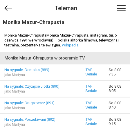
Teleman
Monika Mazur-Chrapusta
Monika Mazur-ChrapustaMonika Mazur-Chrapusta, instagram. (ur. 5
czerwca 1991 we Wrocławiu) – polska aktorka filmowa, telewizyjna i
teatralna, prezenterka telewizyjna.
Wikipedia
Monika Mazur-Chrapusta w programie TV
Na sygnale: Demolka (889)
TVP
So 8.08
Seriale
7:35
jako Martyna
Na sygnale: Czytajcie ulotki (890)
TVP
So 8.08
Seriale
8:05
jako Martyna
Na sygnale: Druga twarz (891)
TVP
So 8.08
Seriale
8:40
jako Martyna
Na sygnale: Poszukiwani (892)
TVP
So 8.08
Seriale
9:15
jako Martyna