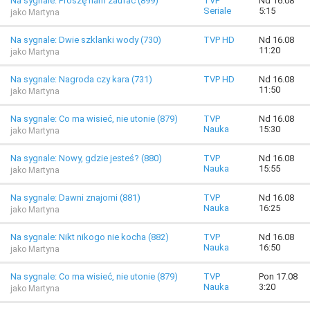
Na sygnale: Proszę nam zaufać (899)
TVP
Nd 16.08
Seriale
5:15
jako Martyna
Na sygnale: Dwie szklanki wody (730)
TVP HD
Nd 16.08
11:20
jako Martyna
Na sygnale: Nagroda czy kara (731)
TVP HD
Nd 16.08
11:50
jako Martyna
Na sygnale: Co ma wisieć, nie utonie (879)
TVP
Nd 16.08
Nauka
15:30
jako Martyna
Na sygnale: Nowy, gdzie jesteś? (880)
TVP
Nd 16.08
Nauka
15:55
jako Martyna
Na sygnale: Dawni znajomi (881)
TVP
Nd 16.08
Nauka
16:25
jako Martyna
Na sygnale: Nikt nikogo nie kocha (882)
TVP
Nd 16.08
Nauka
16:50
jako Martyna
Na sygnale: Co ma wisieć, nie utonie (879)
TVP
Pon 17.08
Nauka
3:20
jako Martyna