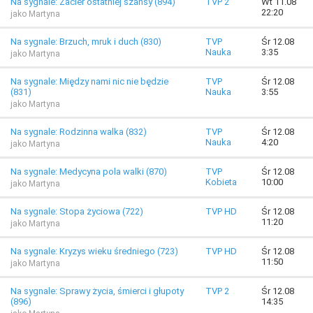
Na sygnale: Zacier ostatniej szansy (894)
TVP 2
Wt 11.08
22:20
jako Martyna
Na sygnale: Brzuch, mruk i duch (830)
TVP
Śr 12.08
Nauka
3:35
jako Martyna
Na sygnale: Między nami nic nie będzie
TVP
Śr 12.08
(831)
Nauka
3:55
jako Martyna
Na sygnale: Rodzinna walka (832)
TVP
Śr 12.08
Nauka
4:20
jako Martyna
Na sygnale: Medycyna pola walki (870)
TVP
Śr 12.08
Kobieta
10:00
jako Martyna
Na sygnale: Stopa życiowa (722)
TVP HD
Śr 12.08
11:20
jako Martyna
Na sygnale: Kryzys wieku średniego (723)
TVP HD
Śr 12.08
11:50
jako Martyna
Na sygnale: Sprawy życia, śmierci i głupoty
TVP 2
Śr 12.08
(896)
14:35