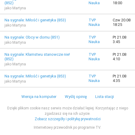
(852)
Nauka
18:00
jako Martyna
Na sygnale: Miłość i genetyka (853)
TVP
Czw 20.08
Nauka
18:25
jako Martyna
Na sygnale: Obcy w domu (851)
TVP
Pt 21.08
Nauka
3:45
jako Martyna
Na sygnale: Kłamstwu stanowcze nie!
TVP
Pt 21.08
(852)
Nauka
4:10
jako Martyna
Na sygnale: Miłość i genetyka (853)
TVP
Pt 21.08
Nauka
4:35
jako Martyna
Wersja na komputer
Wyślij opinię
Lista stacji
Dzięki plikom cookie nasz serwis może działać lepiej. Korzystając z niego
zgadzasz się na ich użycie.
Zobacz szczegóły i politykę prywatności
Internetowy przewodnik po programie TV.