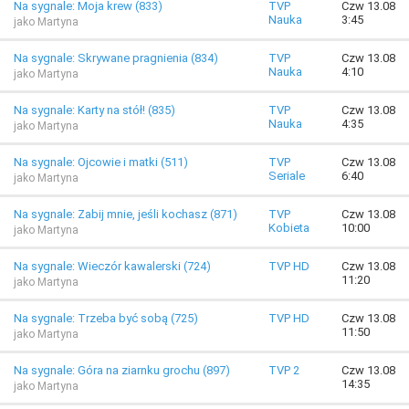
Na sygnale: Moja krew (833)
TVP
Czw 13.08
Nauka
3:45
jako Martyna
Na sygnale: Skrywane pragnienia (834)
TVP
Czw 13.08
Nauka
4:10
jako Martyna
Na sygnale: Karty na stół! (835)
TVP
Czw 13.08
Nauka
4:35
jako Martyna
Na sygnale: Ojcowie i matki (511)
TVP
Czw 13.08
Seriale
6:40
jako Martyna
Na sygnale: Zabij mnie, jeśli kochasz (871)
TVP
Czw 13.08
Kobieta
10:00
jako Martyna
Na sygnale: Wieczór kawalerski (724)
TVP HD
Czw 13.08
11:20
jako Martyna
Na sygnale: Trzeba być sobą (725)
TVP HD
Czw 13.08
11:50
jako Martyna
Na sygnale: Góra na ziarnku grochu (897)
TVP 2
Czw 13.08
14:35
jako Martyna