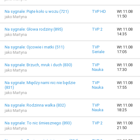
Na sygnale: Piąte koło u wozu (721)
TVP HD
Wt 11.08
11:50
jako Martyna
Na sygnale: Głowa rodziny (895)
TVP 2
Wt 11.08
14:35
jako Martyna
Na sygnale: Ojcowie i matki (511)
TVP
Wt 11.08
Seriale
17:05
jako Martyna
Na sygnale: Brzuch, mruk i duch (830)
TVP
Wt 11.08
Nauka
17:30
jako Martyna
Na sygnale: Między nami nic nie będzie
TVP
Wt 11.08
(831)
Nauka
17:55
jako Martyna
Na sygnale: Rodzinna walka (832)
TVP
Wt 11.08
Nauka
18:25
jako Martyna
Na sygnale: To nic śmiesznego (893)
TVP 2
Wt 11.08
21:50
jako Martyna