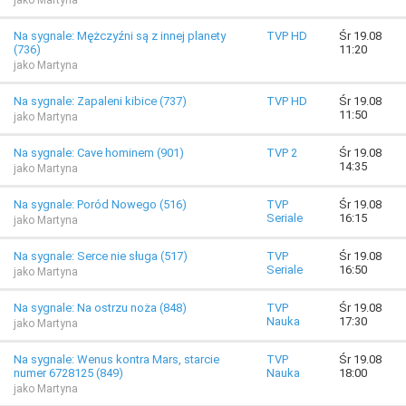
jako Martyna
Na sygnale: Mężczyźni są z innej planety
TVP HD
Śr 19.08
(736)
11:20
jako Martyna
Na sygnale: Zapaleni kibice (737)
TVP HD
Śr 19.08
11:50
jako Martyna
Na sygnale: Cave hominem (901)
TVP 2
Śr 19.08
14:35
jako Martyna
Na sygnale: Poród Nowego (516)
TVP
Śr 19.08
Seriale
16:15
jako Martyna
Na sygnale: Serce nie sługa (517)
TVP
Śr 19.08
Seriale
16:50
jako Martyna
Na sygnale: Na ostrzu noża (848)
TVP
Śr 19.08
Nauka
17:30
jako Martyna
Na sygnale: Wenus kontra Mars, starcie
TVP
Śr 19.08
numer 6728125 (849)
Nauka
18:00
jako Martyna