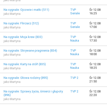
jako Martyna
Na sygnale: Ojcowie i matki (511)
TVP
Śr 12.08
Seriale
16:25
jako Martyna
Na sygnale: Flirciarz (512)
TVP
Śr 12.08
Seriale
17:00
jako Martyna
Na sygnale: Moja krew (833)
TVP
Śr 12.08
Nauka
17:30
jako Martyna
Na sygnale: Skrywane pragnienia (834)
TVP
Śr 12.08
Nauka
18:00
jako Martyna
Na sygnale: Karty na stół! (835)
TVP
Śr 12.08
Nauka
18:25
jako Martyna
Na sygnale: Głowa rodziny (895)
TVP 2
Śr 12.08
21:50
jako Martyna
Na sygnale: Sprawy życia, śmierci i głupoty
TVP 2
Śr 12.08
(896)
22:20
jako Martyna