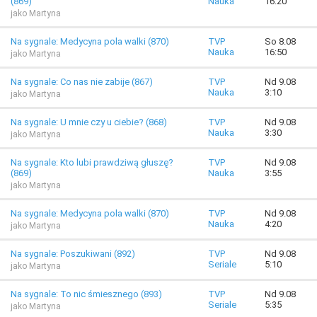
(869)
Nauka
16:20
jako Martyna
Na sygnale: Medycyna pola walki (870)
TVP
So 8.08
Nauka
16:50
jako Martyna
Na sygnale: Co nas nie zabije (867)
TVP
Nd 9.08
Nauka
3:10
jako Martyna
Na sygnale: U mnie czy u ciebie? (868)
TVP
Nd 9.08
Nauka
3:30
jako Martyna
Na sygnale: Kto lubi prawdziwą głuszę?
TVP
Nd 9.08
(869)
Nauka
3:55
jako Martyna
Na sygnale: Medycyna pola walki (870)
TVP
Nd 9.08
Nauka
4:20
jako Martyna
Na sygnale: Poszukiwani (892)
TVP
Nd 9.08
Seriale
5:10
jako Martyna
Na sygnale: To nic śmiesznego (893)
TVP
Nd 9.08
Seriale
5:35
jako Martyna