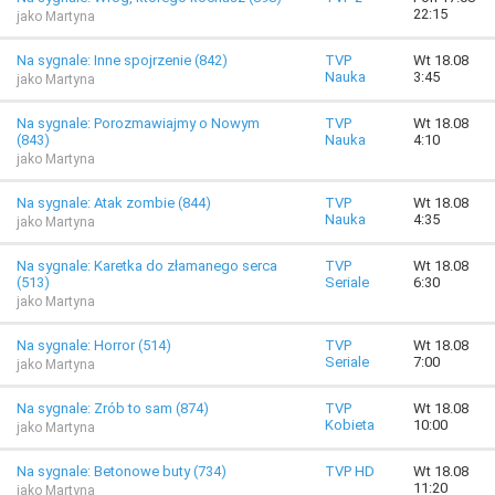
22:15
jako Martyna
Na sygnale: Inne spojrzenie (842)
TVP
Wt 18.08
Nauka
3:45
jako Martyna
Na sygnale: Porozmawiajmy o Nowym
TVP
Wt 18.08
(843)
Nauka
4:10
jako Martyna
Na sygnale: Atak zombie (844)
TVP
Wt 18.08
Nauka
4:35
jako Martyna
Na sygnale: Karetka do złamanego serca
TVP
Wt 18.08
(513)
Seriale
6:30
jako Martyna
Na sygnale: Horror (514)
TVP
Wt 18.08
Seriale
7:00
jako Martyna
Na sygnale: Zrób to sam (874)
TVP
Wt 18.08
Kobieta
10:00
jako Martyna
Na sygnale: Betonowe buty (734)
TVP HD
Wt 18.08
11:20
jako Martyna