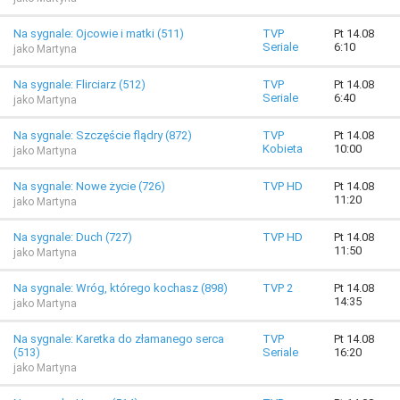
Na sygnale: Ojcowie i matki (511)
TVP
Pt 14.08
Seriale
6:10
jako Martyna
Na sygnale: Flirciarz (512)
TVP
Pt 14.08
Seriale
6:40
jako Martyna
Na sygnale: Szczęście flądry (872)
TVP
Pt 14.08
Kobieta
10:00
jako Martyna
Na sygnale: Nowe życie (726)
TVP HD
Pt 14.08
11:20
jako Martyna
Na sygnale: Duch (727)
TVP HD
Pt 14.08
11:50
jako Martyna
Na sygnale: Wróg, którego kochasz (898)
TVP 2
Pt 14.08
14:35
jako Martyna
Na sygnale: Karetka do złamanego serca
TVP
Pt 14.08
(513)
Seriale
16:20
jako Martyna