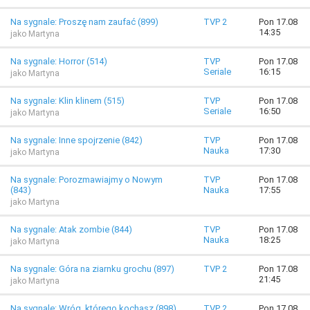
Na sygnale: Proszę nam zaufać (899)
TVP 2
Pon 17.08
14:35
jako Martyna
Na sygnale: Horror (514)
TVP
Pon 17.08
Seriale
16:15
jako Martyna
Na sygnale: Klin klinem (515)
TVP
Pon 17.08
Seriale
16:50
jako Martyna
Na sygnale: Inne spojrzenie (842)
TVP
Pon 17.08
Nauka
17:30
jako Martyna
Na sygnale: Porozmawiajmy o Nowym
TVP
Pon 17.08
(843)
Nauka
17:55
jako Martyna
Na sygnale: Atak zombie (844)
TVP
Pon 17.08
Nauka
18:25
jako Martyna
Na sygnale: Góra na ziarnku grochu (897)
TVP 2
Pon 17.08
21:45
jako Martyna
Na sygnale: Wróg, którego kochasz (898)
TVP 2
Pon 17.08