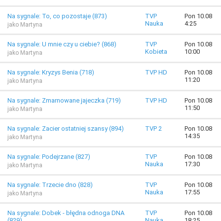
Na sygnale: To, co pozostaje (873)
TVP
Pon 10.08
Nauka
4:25
jako Martyna
Na sygnale: U mnie czy u ciebie? (868)
TVP
Pon 10.08
Kobieta
10:00
jako Martyna
Na sygnale: Kryzys Benia (718)
TVP HD
Pon 10.08
11:20
jako Martyna
Na sygnale: Zmarnowane jajeczka (719)
TVP HD
Pon 10.08
11:50
jako Martyna
Na sygnale: Zacier ostatniej szansy (894)
TVP 2
Pon 10.08
14:35
jako Martyna
Na sygnale: Podejrzane (827)
TVP
Pon 10.08
Nauka
17:30
jako Martyna
Na sygnale: Trzecie dno (828)
TVP
Pon 10.08
Nauka
17:55
jako Martyna
Na sygnale: Dobek - błędna odnoga DNA
TVP
Pon 10.08
(829)
Nauka
18:25