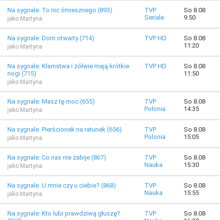
Na sygnale: To nic śmiesznego (893)
TVP
So 8.08
Seriale
9:50
jako Martyna
Na sygnale: Dom otwarty (714)
TVP HD
So 8.08
11:20
jako Martyna
Na sygnale: Kłamstwa i żółwie mają krótkie
TVP HD
So 8.08
nogi (715)
11:50
jako Martyna
Na sygnale: Masz tę moc (655)
TVP
So 8.08
Polonia
14:35
jako Martyna
Na sygnale: Pierścionek na ratunek (656)
TVP
So 8.08
Polonia
15:05
jako Martyna
Na sygnale: Co nas nie zabije (867)
TVP
So 8.08
Nauka
15:30
jako Martyna
Na sygnale: U mnie czy u ciebie? (868)
TVP
So 8.08
Nauka
15:55
jako Martyna
Na sygnale: Kto lubi prawdziwą głuszę?
TVP
So 8.08