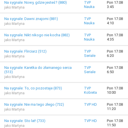
Na sygnale: Nowy, gdzie jesteś? (880)
TVP
Pon 17.08
Nauka
3:45
jako Martyna
Na sygnale: Dawni znajomi (881)
TVP
Pon 17.08
Nauka
4:10
jako Martyna
Na sygnale: Nikt nikogo nie kocha (882)
TVP
Pon 17.08
Nauka
4:35
jako Martyna
Na sygnale: Flirciarz (512)
TVP
Pon 17.08
Seriale
6:20
jako Martyna
Na sygnale: Karetka do złamanego serca
TVP
Pon 17.08
(513)
Seriale
6:50
jako Martyna
Na sygnale: To, co pozostaje (873)
TVP
Pon 17.08
Kobieta
10:00
jako Martyna
Na sygnale: Nie ma tego złego (732)
TVP HD
Pon 17.08
11:20
jako Martyna
Na sygnale: Sto lat! (733)
TVP HD
Pon 17.08
11:50
jako Martyna