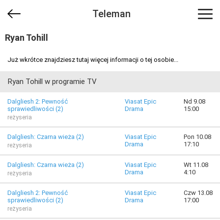
Teleman
Ryan Tohill
Już wkrótce znajdziesz tutaj więcej informacji o tej osobie...
Ryan Tohill w programie TV
Dalgliesh 2: Pewność
Viasat Epic
Nd 9.08
sprawiedliwości (2)
Drama
15:00
reżyseria
Dalgliesh: Czarna wieża (2)
Viasat Epic
Pon 10.08
Drama
17:10
reżyseria
Dalgliesh: Czarna wieża (2)
Viasat Epic
Wt 11.08
Drama
4:10
reżyseria
Dalgliesh 2: Pewność
Viasat Epic
Czw 13.08
sprawiedliwości (2)
Drama
17:00
reżyseria