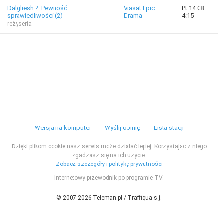
Dalgliesh 2: Pewność
Viasat Epic
Pt 14.08
sprawiedliwości (2)
Drama
4:15
reżyseria
Wersja na komputer
Wyślij opinię
Lista stacji
Dzięki plikom cookie nasz serwis może działać lepiej. Korzystając z niego
zgadzasz się na ich użycie.
Zobacz szczegóły i politykę prywatności
Internetowy przewodnik po programie TV.
© 2007-2026 Teleman.pl / Traffiqua s.j.