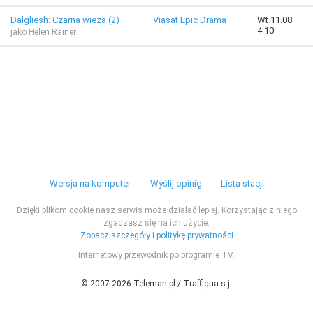
Dalgliesh: Czarna wieża (2)
Viasat Epic Drama
Wt 11.08
4:10
jako Helen Rainer
Wersja na komputer
Wyślij opinię
Lista stacji
Dzięki plikom cookie nasz serwis może działać lepiej. Korzystając z niego
zgadzasz się na ich użycie.
Zobacz szczegóły i politykę prywatności
Internetowy przewodnik po programie TV.
© 2007-2026 Teleman.pl / Traffiqua s.j.