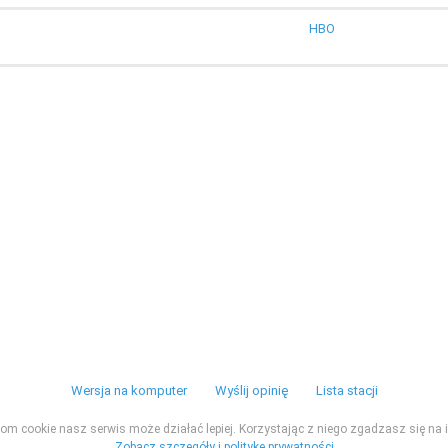
HBO
Wersja na komputer
Wyślij opinię
Lista stacji
ikom cookie nasz serwis może działać lepiej. Korzystając z niego zgadzasz się na i
Zobacz szczegóły i politykę prywatności